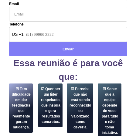
Email
Telefone
US +1
Enviar
Essa reunião é para você
que:
☑️ Tem
☑️ Quer ser
☑️ Percebe
☑️ Sente
dificuldade
um líder
que não
que a
em dar
respeitado,
está sendo
equipe
feedbacks
que inspira
reconhecido
depende
que
e gera
ou
de você
realmente
resultados
valorizado
para tudo
geram
concretos.
como
e não
mudança.
deveria.
toma
iniciativa.