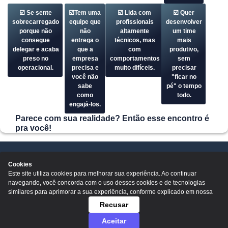
☑️ Se sente
☑️Tem uma
☑️ Lida com
☑️ Quer
sobrecarregado
equipe que
profissionais
desenvolver
porque não
não
altamente
um time
consegue
entrega o
técnicos, mas
mais
delegar e acaba
que a
com
produtivo,
preso no
empresa
comportamentos
sem
operacional.
precisa e
muito difíceis.
precisar
você não
"ficar no
sabe
pé" o tempo
como
todo.
engajá-los.
Parece com sua realidade? Então esse encontro é
pra você!
Cookies
Fale conosco
Este site utiliza cookies para melhorar sua experiência. Ao continuar
navegando, você concorda com o uso desses cookies e de tecnologias
similares para aprimorar a sua experiência, conforme explicado em nossa
Recusar
Aceitar
© 2025 Rh de Resultad. Todos os direitos reservados.